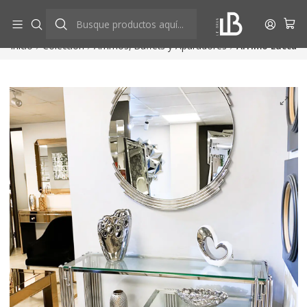
Aprovecha descuentos exclusivos
Ver más
Inicio
Colección
Arrimos, Buffets y Aparadores
Arrimo Lucca