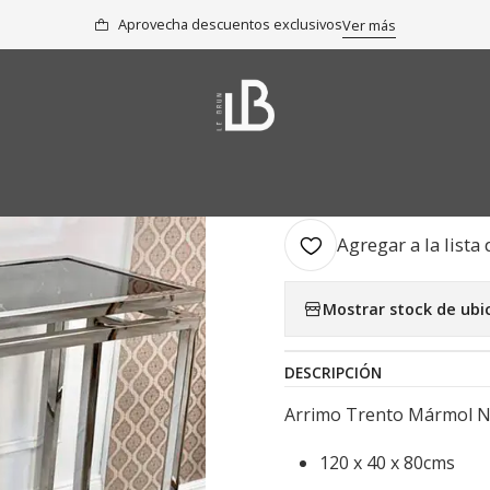
Colección
Arrimos, Buffets y Aparadores
Arrimo Trento Mármol
Aprovecha descuentos exclusivos
Ver más
|
Arrimo Tre
AGR
Cantidad
Agregar a la lista 
Mostrar stock de ubi
DESCRIPCIÓN
Arrimo Trento Mármol Ne
120 x 40 x 80cms