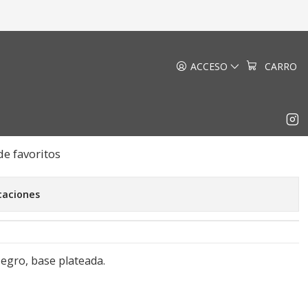
 Negro
ACCESO
CARRO
nto Mármol Negro
EGAR AL CARRO
COMPRAR AHORA
de favoritos
caciones
gro, base plateada.