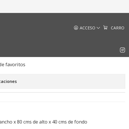
ar
ACCESO
CARRO
a Standar
EGAR AL CARRO
COMPRAR AHORA
de favoritos
caciones
ncho x 80 cms de alto x 40 cms de fondo