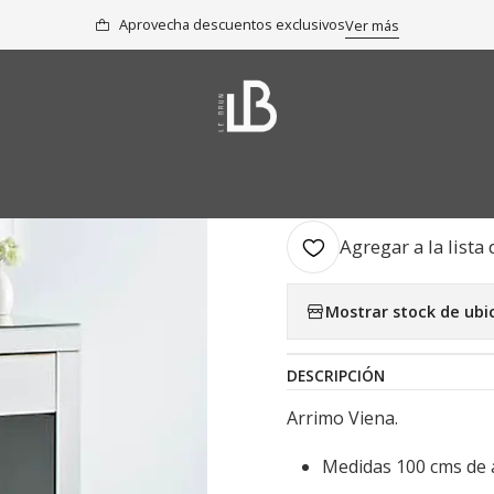
icio
Colección
Arrimos, Buffets y Aparadores
Arrimo Viena Stand
Aprovecha descuentos exclusivos
Ver más
|
Arrimo Vien
AGR
Cantidad
Agregar a la lista 
Mostrar stock de ubi
DESCRIPCIÓN
Arrimo Viena.
Medidas 100 cms de a