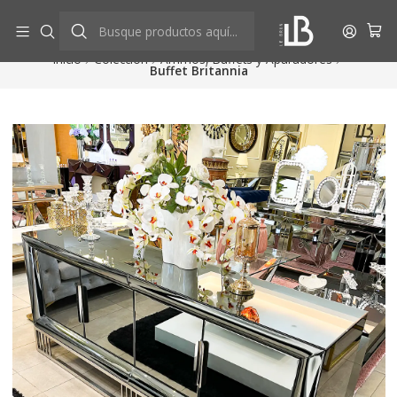
Aprovecha descuentos exclusivos
Ver más
Inicio
Colección
Arrimos, Buffets y Aparadores
Buffet Britannia