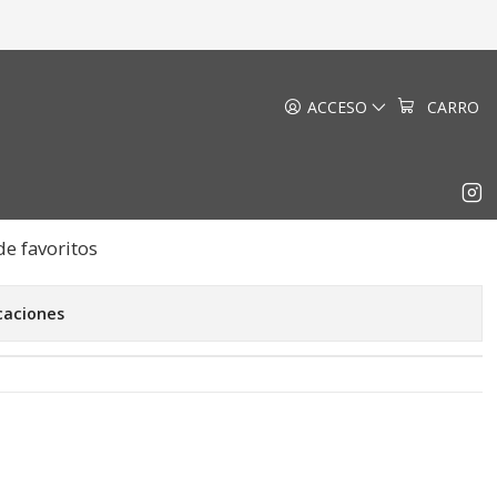
r
ACCESO
CARRO
 Silver
EGAR AL CARRO
COMPRAR AHORA
de favoritos
caciones