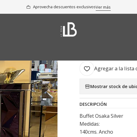
nicio
Colección
Arrimos, Buffets y Aparadores
Buffet Osaka Silve
Aprovecha descuentos exclusivos
Ver más
|
Buffet Osaka
AGR
Cantidad
Agregar a la lista 
Mostrar stock de ubi
DESCRIPCIÓN
Buffet Osaka Silver
Medidas:
140cms. Ancho