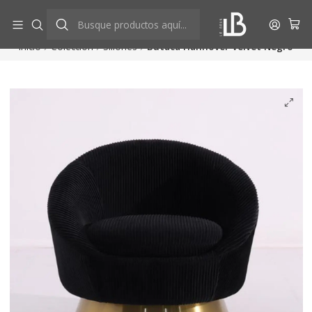
Aprovecha descuentos exclusivos
Ver más
Inicio
Colección
Sillones
Butaca Hannover Velvet Negro