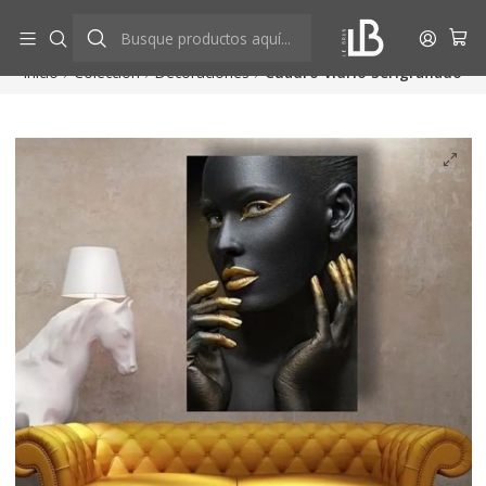
Aprovecha descuentos exclusivos
Ver más
Inicio
Colección
Decoraciones
Cuadro Vidrio Serigrafiado