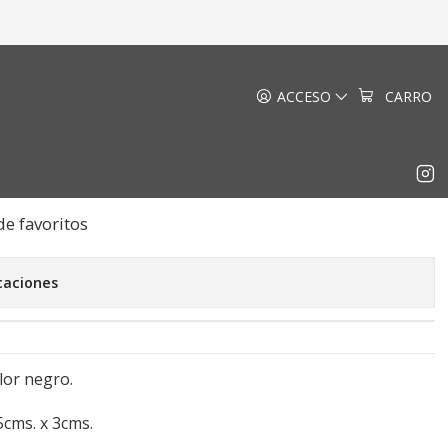
ACCESO
CARRO
ie Negro
EGAR AL CARRO
COMPRAR AHORA
de favoritos
caciones
lor negro.
cms. x 3cms.