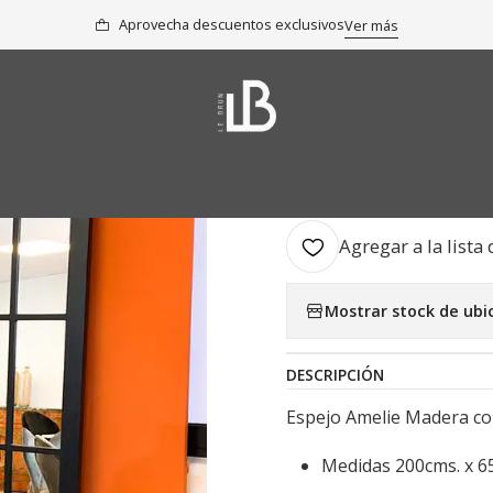
Inicio
Colección
Espejos
Espejo Amelie Negro
Aprovecha descuentos exclusivos
Ver más
|
Espejo Amel
AGR
Cantidad
Agregar a la lista 
Mostrar stock de ubi
DESCRIPCIÓN
Espejo Amelie Madera co
Medidas 200cms. x 65