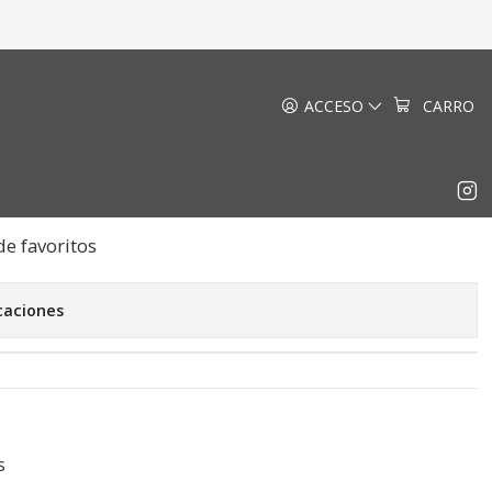
ACCESO
CARRO
apest
EGAR AL CARRO
COMPRAR AHORA
de favoritos
caciones
s