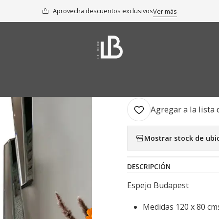
Inicio
Colección
Espejos
Espejo Budapest
Aprovecha descuentos exclusivos
Ver más
|
Espejo Bud
AGR
Cantidad
Agregar a la lista 
Mostrar stock de ubi
DESCRIPCIÓN
Espejo Budapest
Medidas 120 x 80 cm