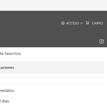
ACCESO
CARRO
oit
EGAR AL CARRO
COMPRAR AHORA
de favoritos
caciones
metálico.
 días.