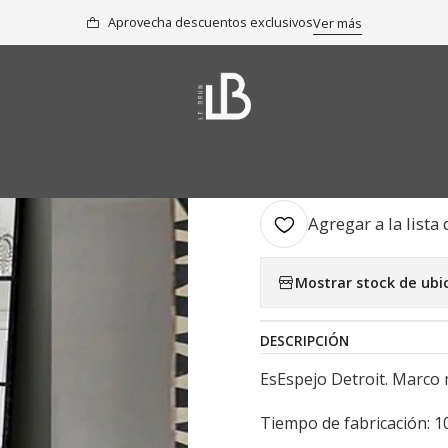
Inicio
Colección
Espejos
Espejo Detroit
Aprovecha descuentos exclusivos
Ver más
|
Espejo Detr
AGR
Cantidad
Agregar a la lista 
Mostrar stock de ubi
DESCRIPCIÓN
EsEspejo Detroit. Marco 
Tiempo de fabricación: 10