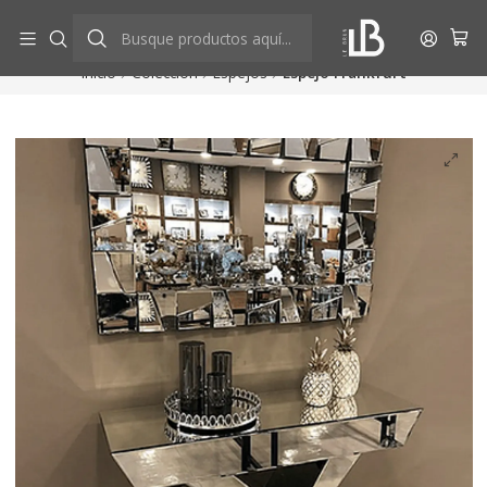
Aprovecha descuentos exclusivos
Ver más
Inicio
Colección
Espejos
Espejo Frankfurt