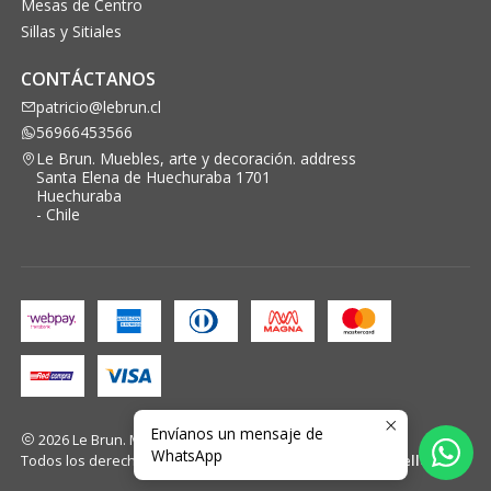
Mesas de Centro
Sillas y Sitiales
CONTÁCTANOS
patricio@lebrun.cl
56966453566
Le Brun. Muebles, arte y decoración. address
Santa Elena de Huechuraba 1701
Huechuraba
- Chile
Envíanos un mensaje de
2026 Le Brun. Muebles, arte y decoración..
WhatsApp
Todos los derechos reservados.
Desarrollado por Jumpseller
.