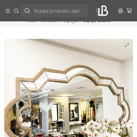
Aprovecha descuentos exclusivos
Ver más
Inicio
Colección
Espejos
Espejo Lisboa