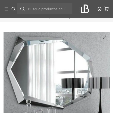
Aprovecha descuentos exclusivos
Ver más
Inicio
Colección
Espejos
Espejo Lucerna Silver