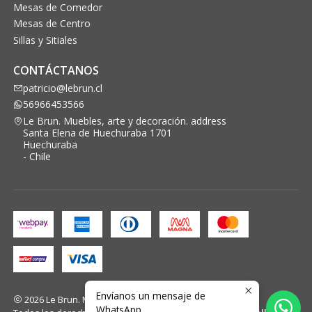
Mesas de Comedor
Mesas de Centro
Sillas y Sitiales
CONTÁCTANOS
patricio@lebrun.cl
56966453566
Le Brun. Muebles, arte y decoración. address
Santa Elena de Huechuraba 1701
Huechuraba
- Chile
Envíanos un mensaje de
2026 Le Brun. Muebles, arte y decoración..
WhatsApp