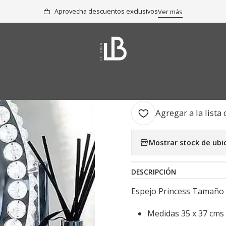
Inicio
Colección
Espejos
Espejo Princess Tamaño Normal
Aprovecha descuentos exclusivos
Ver más
|
Espejo Pri
AGR
Cantidad
Agregar a la lista 
Mostrar stock de ubi
DESCRIPCIÓN
Espejo Princess Tamaño
Medidas 35 x 37 cms