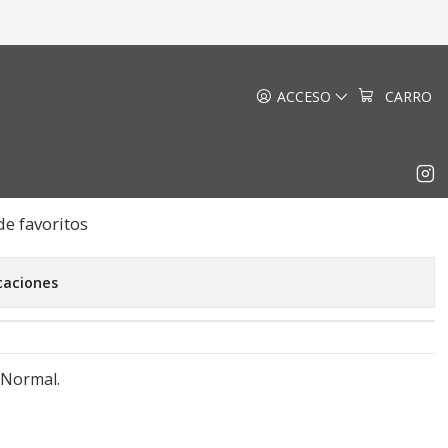
ACCESO
CARRO
ncess Tamaño Normal
EGAR AL CARRO
COMPRAR AHORA
de favoritos
caciones
 Normal.