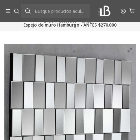
Aprovecha descuentos exclusivos
Ver más
Inicio
Colección
SALE
Espejo de muro Hamburgo - ANTES $270.000