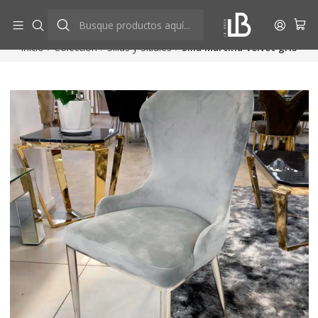
Aprovecha descuentos exclusivos
Ver más
Inicio
Colección
Sillas y Sitiales
Silla Martina Velvet gris