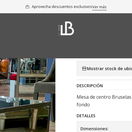
cio
Colección
Mesas de Centro y Laterales
Mesa de centro Bruse
Aprovecha descuentos exclusivos
Ver más
|
Mesa de cen
Agregar a la lista 
Mostrar stock de ubi
DESCRIPCIÓN
Mesa de centro Bruselas 
fondo
DETALLES
Dimensiones: