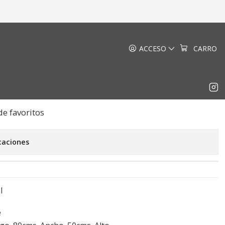
eal
ACCESO
CARRO
ntro Montreal
EGAR AL CARRO
COMPRAR AHORA
de favoritos
caciones
l
e