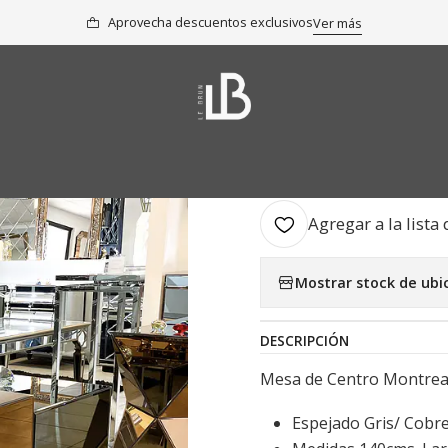
io
Colección
Mesas de Centro y Laterales
Mesa de Centro Montr
Aprovecha descuentos exclusivos
Ver más
|
Mesa de Ce
AGR
Cantidad
Agregar a la lista 
Mostrar stock de ubi
DESCRIPCIÓN
Mesa de Centro Montrea
Espejado Gris/ Cobr