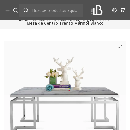
Aprovecha descuentos exclusivos
Ver más
Inicio
Colección
Mesas de Centro y Laterales
Mesa de Centro Trento Mármol Blanco