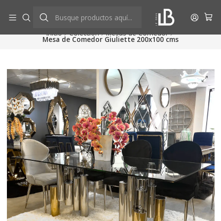
Aprovecha descuentos exclusivos
Ver más
Inicio
Colección
Mesas de Comedor
Mesa de Comedor Giuliette 200x100 cms