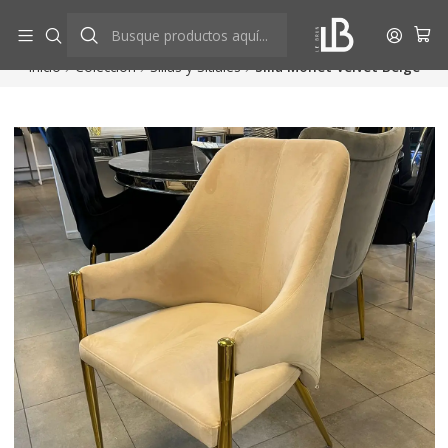
Aprovecha descuentos exclusivos
Ver más
Inicio
Colección
Sillas y Sitiales
Silla Monet Velvet Beige