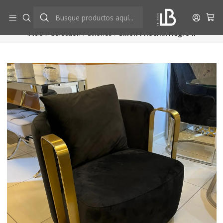
Aprovecha descuentos exclusivos
Ver más
Inicio
Colección
Sillones
Sillón Phoenix Negro II