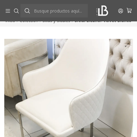
Aprovecha descuentos exclusivos
Ver más
Inicio
Colección
Sillas y Sitiales
Sitial Eleanor Velvet Blanco