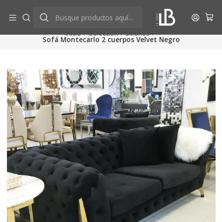
Aprovecha descuentos exclusivos
Ver más
Inicio
Colección
Sillones
Sofá Montecarlo 2 cuerpos Velvet Negro