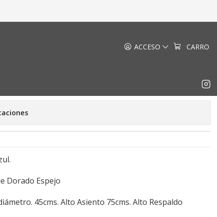
ACCESO
CARRO
 Versalles Azul
de favoritos
caciones
ul.
le Dorado Espejo
iámetro. 45cms. Alto Asiento 75cms. Alto Respaldo