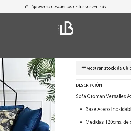
Inicio
Colección
Sillones
Sofá Otoman Versalles Azul
Aprovecha descuentos exclusivos
Ver más
|
Sofá Otoman
Agregar a la lista 
Mostrar stock de ubi
DESCRIPCIÓN
Sofá Otoman Versalles Az
Base Acero Inoxidab
Medidas 120cms. de d