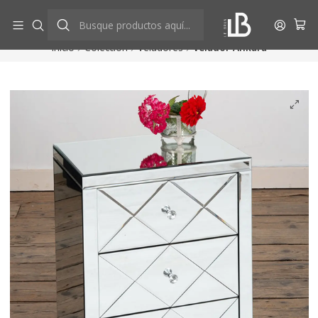
Aprovecha descuentos exclusivos
Ver más
Inicio
Colección
Veladores
Velador Ankara